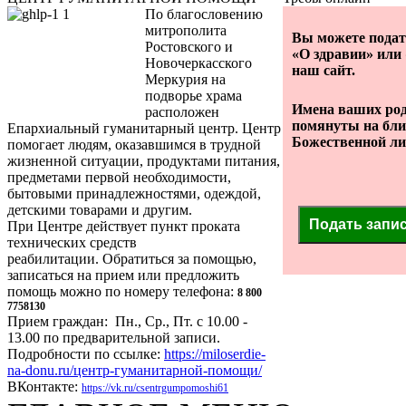
По благословению
митрополита
Вы можете подат
Ростовского и
«О здравии» или 
Новочеркасского
наш сайт.
Меркурия на
подворье храма
Имена ваших род
расположен
помянуты на бл
Епархиальный гуманитарный центр. Центр
Божественной ли
помогает людям, оказавшимся в трудной
жизненной ситуации, продуктами питания,
предметами первой необходимости,
бытовыми принадлежностями, одеждой,
детскими товарами и другим.
Подать запи
При Центре действует пункт проката
технических средств
реабилитации. Обратиться за помощью,
записаться на прием или предложить
помощь можно по номеру телефона:
8 800
7758130
Прием граждан: Пн., Ср., Пт. с 10.00 -
13.00 по предварительной записи.
Подробности по ссылке:
https://miloserdie-
na-donu.ru/центр-гуманитарной-помощи/
ВКонтакте:
https://vk.ru/csentrgumpomoshi61