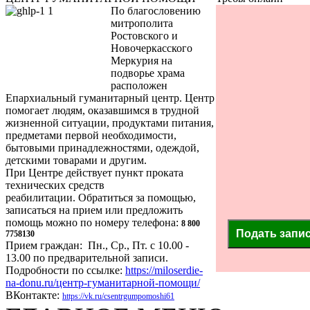
По благословению
митрополита
Ростовского и
Новочеркасского
Меркурия на
подворье храма
расположен
Епархиальный гуманитарный центр. Центр
помогает людям, оказавшимся в трудной
жизненной ситуации, продуктами питания,
предметами первой необходимости,
бытовыми принадлежностями, одеждой,
детскими товарами и другим.
При Центре действует пункт проката
технических средств
реабилитации. Обратиться за помощью,
записаться на прием или предложить
помощь можно по номеру телефона:
8 800
Подать запи
7758130
Прием граждан: Пн., Ср., Пт. с 10.00 -
13.00 по предварительной записи.
Подробности по ссылке:
https://miloserdie-
na-donu.ru/центр-гуманитарной-помощи/
ВКонтакте:
https://vk.ru/csentrgumpomoshi61