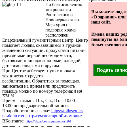
По благословению
митрополита
Вы можете подат
Ростовского и
«О здравии» или 
Новочеркасского
наш сайт.
Меркурия на
подворье храма
Имена ваших род
расположен
помянуты на бл
Епархиальный гуманитарный центр. Центр
Божественной ли
помогает людям, оказавшимся в трудной
жизненной ситуации, продуктами питания,
предметами первой необходимости,
бытовыми принадлежностями, одеждой,
детскими товарами и другим.
Подать запи
При Центре действует пункт проката
технических средств
реабилитации. Обратиться за помощью,
записаться на прием или предложить
помощь можно по номеру телефона:
8 800
7758130
Прием граждан: Пн., Ср., Пт. с 10.00 -
13.00 по предварительной записи.
Подробности по ссылке:
https://miloserdie-
na-donu.ru/центр-гуманитарной-помощи/
ВКонтакте:
https://vk.ru/csentrgumpomoshi61